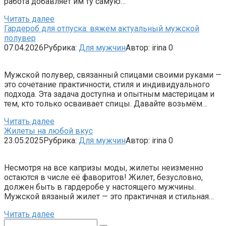
работа добавляет им ту самую…
Читать далее
Гардероб для отпуска: вяжем актуальный мужской
полувер
07.04.2026
Рубрика:
Для мужчин
Автор:
irina
0
Мужской полувер, связанный спицами своими руками —
это сочетание практичности, стиля и индивидуального
подхода. Эта задача доступна и опытным мастерицам и
тем, кто только осваивает спицы. Давайте возьмём…
Читать далее
Жилеты на любой вкус
23.05.2025
Рубрика:
Для мужчин
Автор:
irina
0
Несмотря на все капризы моды, жилеты неизменно
остаются в числе её фаворитов! Жилет, безусловно,
должен быть в гардеробе у настоящего мужчины.
Мужской вязаный жилет — это практичная и стильная…
Читать далее
Поиск: