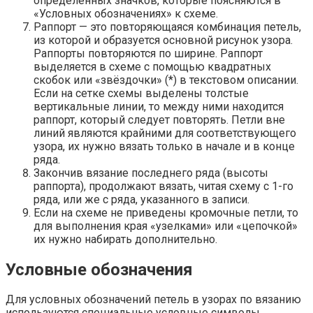
определённых значков, которые поясняются в
«Условных обозначениях» к схеме.
Раппорт — это повторяющаяся комбинация петель,
из которой и образуется основной рисунок узора.
Раппорты повторяются по ширине. Раппорт
выделяется в схеме с помощью квадратных
скобок или «звёздочки» (*) в текстовом описании.
Если на сетке схемы выделены толстые
вертикальные линии, то между ними находится
раппорт, который следует повторять. Петли вне
линий являются крайними для соответствующего
узора, их нужно вязать только в начале и в конце
ряда.
Закончив вязание последнего ряда (высоты
раппорта), продолжают вязать, читая схему с 1-го
ряда, или же с ряда, указанного в записи.
Если на схеме не приведены кромочные петли, то
для выполнения края «узелками» или «цепочкой»
их нужно набирать дополнительно.
Условные обозначения
Для условных обозначений петель в узорах по вязанию
используются специальные условные символы.